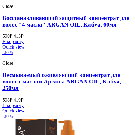
Close
Восстанавливающий защитный концентрат для
волос "4 масла" ARGAN OIL, Kativa, 60мл
590
Р
413
Р
В корзину
Quick view
-30%
Close
Несмываемый оживляющий концентрат для
волос с маслом Арганы ARGAN OIL, Kativa,
250мл
598
Р
419
Р
В корзину
Quick view
-30%