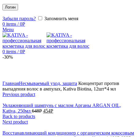
Логин
Забыли пароль?
Запомнить меня
0
items
/
0
Р
Menu
0
items
/
0
Р
-30%
Click to enlarge
Главная
Несмываемый уход, защита
Концентрат против
выпадения волос в ампулах, Kativa Biotina, 12шт*4 мл
Previous product
Увлажняющий шампунь с маслом Арганы ARGAN OIL,
Kativa, 250мл
648
Р
454
Р
Back to products
Next product
Восстанавливающий кондиционер с органическим кокосовым