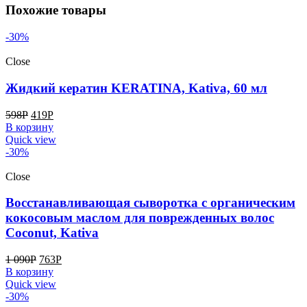
Похожие товары
-30%
Close
Жидкий кератин KERATINA, Kativa, 60 мл
598
Р
419
Р
В корзину
Quick view
-30%
Close
Восстанавливающая сыворотка с органическим
кокосовым маслом для поврежденных волос
Coconut, Kativa
1 090
Р
763
Р
В корзину
Quick view
-30%