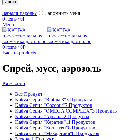
Логин
Забыли пароль?
Запомнить меня
0
items
/
0
Р
Menu
0
items
/
0
Р
Back to products
Спрей, мусс, аэрозоль
Категории
Все
Продукт
Kativa Серия "Biotina 3"
3
Продукты
Kativa Серия "Coconut"
7
Продуктов
Kativa Серия "OMEGA COMPLEX"
3
Продукты
Kativa Серия "Аргана"
2
Продукты
Kativa Серия "Кератин"
11
Продуктов
Kativa Серия "Коллаген"
8
Продуктов
Kativa Серия "Макадамия"
8
Продуктов
Зеркала
1
Продукт