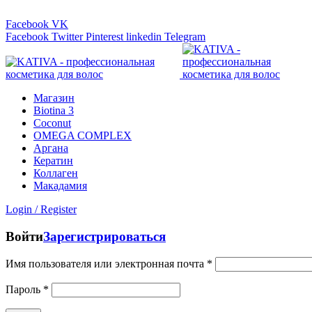
Линия консультаций:
+7 (499) 653-51-31
Facebook
VK
Facebook
Twitter
Pinterest
linkedin
Telegram
Магазин
Biotina 3
Coconut
OMEGA COMPLEX
Аргана
Кератин
Коллаген
Макадамия
Login / Register
Войти
Зарегистрироваться
Имя пользователя или электронная почта
*
Пароль
*