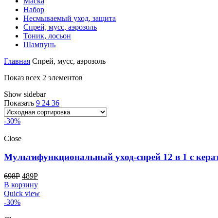
Маска
Набор
Несмываемый уход, защита
Спрей, мусс, аэрозоль
Тоник, лосьон
Шампунь
Главная
Спрей, мусс, аэрозоль
Показ всех 2 элементов
Show sidebar
Показать
9
24
36
-30%
Close
Мультифункциональный уход-спрей 12 в 1 с кера
698
Р
489
Р
В корзину
Quick view
-30%