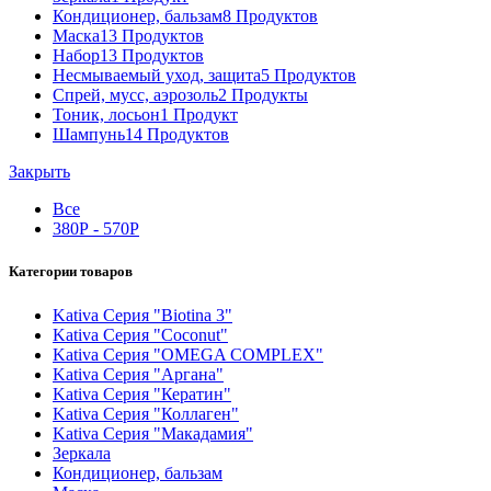
Кондиционер, бальзам
8
Продуктов
Маска
13
Продуктов
Набор
13
Продуктов
Несмываемый уход, защита
5
Продуктов
Спрей, мусс, аэрозоль
2
Продукты
Тоник, лосьон
1
Продукт
Шампунь
14
Продуктов
Закрыть
Все
380
Р
-
570
Р
Категории товаров
Kativa Серия "Biotina 3"
Kativa Серия "Coconut"
Kativa Серия "OMEGA COMPLEX"
Kativa Серия "Аргана"
Kativa Серия "Кератин"
Kativa Серия "Коллаген"
Kativa Серия "Макадамия"
Зеркала
Кондиционер, бальзам